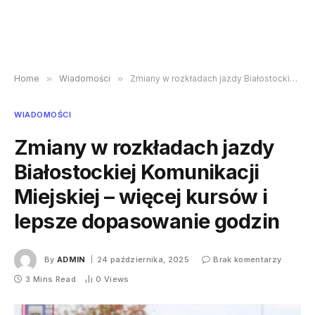
Home
»
Wiadomości
»
Zmiany w rozkładach jazdy Białostockiej Komunikacji Miejskiej – więcej kursów i lepsze dopasowanie godzin
WIADOMOŚCI
Zmiany w rozkładach jazdy
Białostockiej Komunikacji
Miejskiej – więcej kursów i
lepsze dopasowanie godzin
By
ADMIN
24 października, 2025
Brak komentarzy
3 Mins Read
0
Views