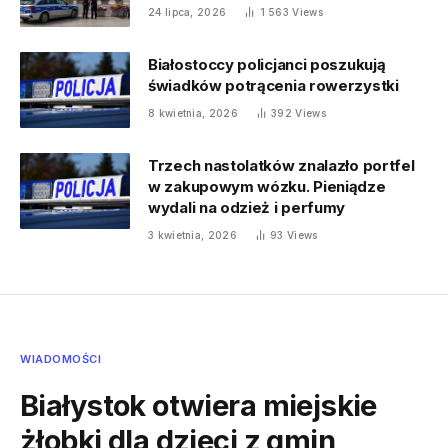
24 lipca, 2026
1 563
Views
Białostoccy policjanci poszukują
świadków potrącenia rowerzystki
8 kwietnia, 2026
392
Views
Trzech nastolatków znalazło portfel
w zakupowym wózku. Pieniądze
wydali na odzież i perfumy
3 kwietnia, 2026
93
Views
WIADOMOŚCI
Białystok otwiera miejskie
żłobki dla dzieci z gmin