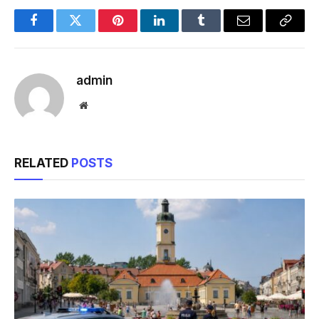
Facebook
Twitter
Pinterest
LinkedIn
Tumblr
Email
Copy
Link
admin
Website
RELATED
POSTS