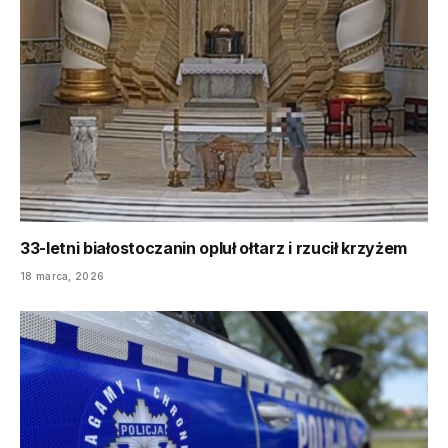
33-letni białostoczanin opluł ołtarz i rzucił krzyżem
18 marca, 2026