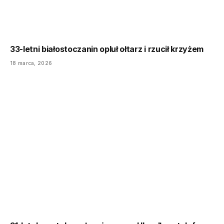
33-letni białostoczanin opluł ołtarz i rzucił krzyżem
18 marca, 2026