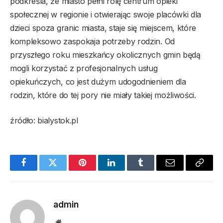
podkreśla, że miasto pełni rolę centrum opieki
społecznej w regionie i otwierając swoje placówki dla
dzieci spoza granic miasta, staje się miejscem, które
kompleksowo zaspokaja potrzeby rodzin. Od
przyszłego roku mieszkańcy okolicznych gmin będą
mogli korzystać z profesjonalnych usług
opiekuńczych, co jest dużym udogodnieniem dla
rodzin, które do tej pory nie miały takiej możliwości.
źródło: bialystok.pl
Facebook
Twitter
Pinterest
LinkedIn
Tumblr
Email
Copy
Link
admin
Website