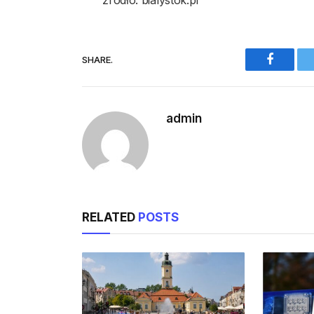
źródło: bialystok.pl
SHARE.
Faceboo
admin
RELATED
POSTS