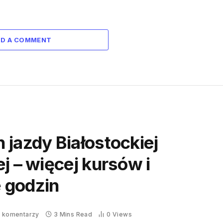
DD A COMMENT
 jazdy Białostockiej
j – więcej kursów i
 godzin
k komentarzy
3 Mins Read
0
Views