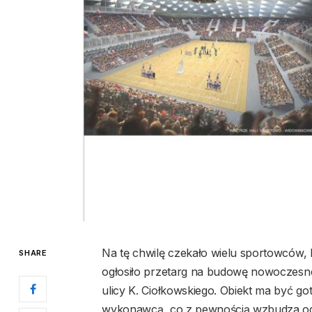
Na tę chwilę czekało wielu sportowców, 
SHARE
ogłosiło przetarg na budowę nowoczesne
ulicy K. Ciołkowskiego. Obiekt ma być g
wykonawcą, co z pewnością wzbudza o