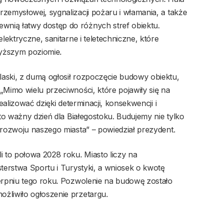
zemysłowej, sygnalizacji pożaru i włamania, a także
nią łatwy dostęp do różnych stref obiektu.
elektryczne, sanitarne i teletechniczne, które
yższym poziomie.
aski, z dumą ogłosił rozpoczęcie budowy obiektu,
„Mimo wielu przeciwności, które pojawiły się na
realizować dzięki determinacji, konsekwencji i
 to ważny dzień dla Białegostoku. Budujemy nie tylko
 rozwoju naszego miasta” – powiedział prezydent.
 to połowa 2028 roku. Miasto liczy na
sterstwa Sportu i Turystyki, a wniosek o kwotę
ierpniu tego roku. Pozwolenie na budowę zostało
żliwiło ogłoszenie przetargu.