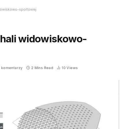
idowiskowo-sportowej
 hali widowiskowo-
k komentarzy
2 Mins Read
10
Views