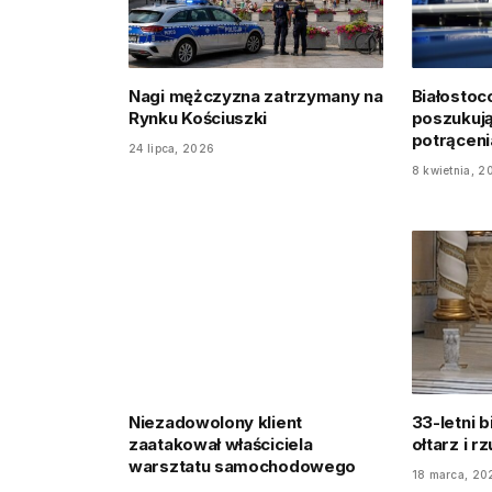
Nagi mężczyzna zatrzymany na
Białostocc
Rynku Kościuszki
poszukuj
potrąceni
24 lipca, 2026
8 kwietnia, 2
Niezadowolony klient
33-letni b
zaatakował właściciela
ołtarz i r
warsztatu samochodowego
18 marca, 20