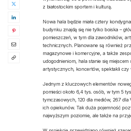
z białostockim sportem i kulturą.
Nowa hala będzie miała cztery kondygnac
budynku znajdą się nie tylko boiska – gł
pomieszczeń, w tym dla zawodników, ar
technicznych. Planowane są również prze
magazynowe i komercyjne, a także zespó
udogodnieniom, hala stanie się miejscem
artystycznych, koncertów, spektakli czy
Jednym z kluczowych elementów nowego 
pomieści około 6,4 tys. osób, w tym 5 tys
tymczasowych, 120 dla mediów, 267 dla 
ich opiekunów. Tak duża pojemność poz
najwyższym poziomie, ale także na przyję
W projekcie przewidziano również szer