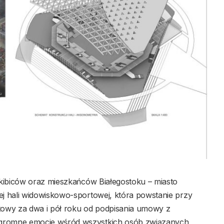
kibiców oraz mieszkańców Białegostoku – miasto
j hali widowiskowo-sportowej, która powstanie przy
otowy za dwa i pół roku od podpisania umowy z
gromne emocje wśród wszystkich osób związanych