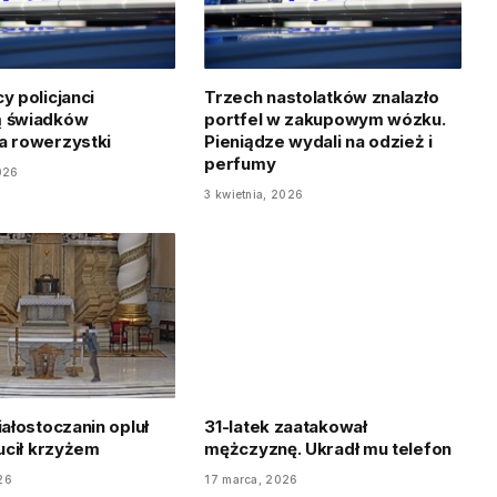
y policjanci
Trzech nastolatków znalazło
ą świadków
portfel w zakupowym wózku.
a rowerzystki
Pieniądze wydali na odzież i
perfumy
026
3 kwietnia, 2026
iałostoczanin opluł
31-latek zaatakował
zucił krzyżem
mężczyznę. Ukradł mu telefon
26
17 marca, 2026