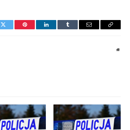
k
Twitter
Pinterest
LinkedIn
Tumblr
Email
Copy
Link
Websi