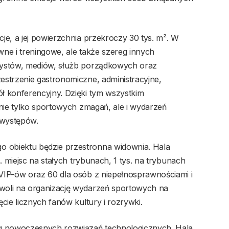
je, a jej powierzchnia przekroczy 30 tys. m². W
ówne i treningowe, ale także szereg innych
tystów, mediów, służb porządkowych oraz
strzenie gastronomiczne, administracyjne,
ł konferencyjny. Dzięki tym wszystkim
 nie tylko sportowych zmagań, ale i wydarzeń
 występów.
obiektu będzie przestronna widownia. Hala
. miejsc na stałych trybunach, 1 tys. na trybunach
VIP-ów oraz 60 dla osób z niepełnosprawnościami i
woli na organizację wydarzeń sportowych na
cie licznych fanów kultury i rozrywki.
eg nowoczesnych rozwiązań technologicznych. Hala