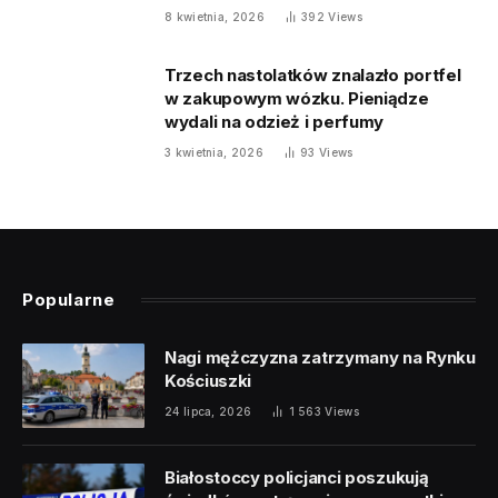
8 kwietnia, 2026
392
Views
Trzech nastolatków znalazło portfel
w zakupowym wózku. Pieniądze
wydali na odzież i perfumy
3 kwietnia, 2026
93
Views
Popularne
Nagi mężczyzna zatrzymany na Rynku
Kościuszki
24 lipca, 2026
1 563
Views
Białostoccy policjanci poszukują