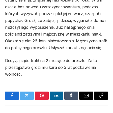
czasie bez powodu wszczynał awantury, podczas
których wyzywał, poniżał i pluł jej w twarz, szarpał i
popychał. Groził, że zabije ją i dzieci, wyganiał z domu i
niszczył jego wyposażenie. Już następnego dnia
policjanci zatrzymali mężczyznę w mieszkaniu matki.
Okazał się nim 26-letni białostoczanin. Mężczyzna trafił
do policyjnego aresztu. Usłyszał zarzut znęcania się.
Decyzją sądu trafił na 2 miesiące do aresztu. Za to
przestępstwo grozi mu kara do 5 lat pozbawienia
wolności.
Facebook
Twitter
Pinterest
LinkedIn
Tumblr
Email
Copy
Link