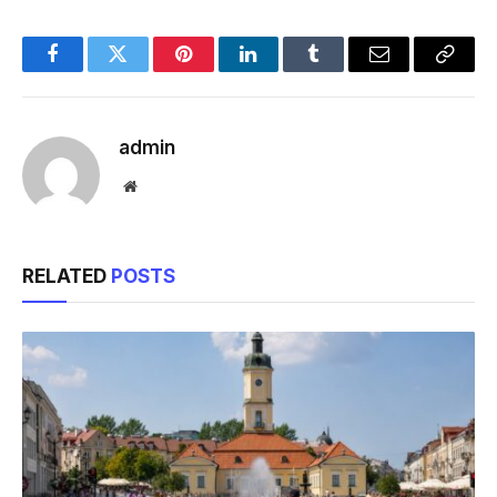
Facebook
Twitter
Pinterest
LinkedIn
Tumblr
Email
Copy
Link
admin
Website
RELATED
POSTS