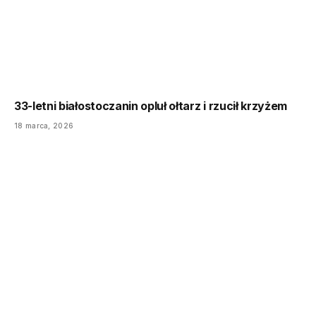
33-letni białostoczanin opluł ołtarz i rzucił krzyżem
18 marca, 2026