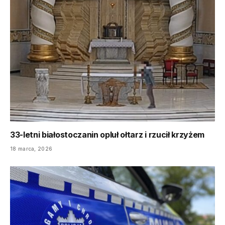
33-letni białostoczanin opluł ołtarz i rzucił krzyżem
18 marca, 2026