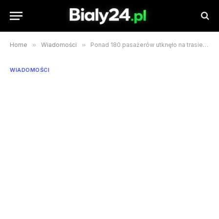
Home
»
Wiadomości
»
Ponad 180 pasażerów utknęło na trasie Białystok-Gdynia Główna
WIADOMOŚCI