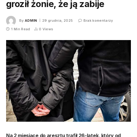
groził żonie, że ją zabije
By
ADMIN
29 grudnia, 2025
Brak komentarzy
1 Min Read
0
Views
Na 2 miesiące do aresztu trafił 26-latek, który od