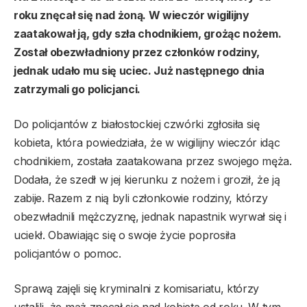
roku znęcał się nad żoną. W wieczór wigilijny
zaatakował ją, gdy szła chodnikiem, grożąc nożem.
Został obezwładniony przez członków rodziny,
jednak udało mu się uciec. Już następnego dnia
zatrzymali go policjanci.
Do policjantów z białostockiej czwórki zgłosiła się
kobieta, która powiedziała, że w wigilijny wieczór idąc
chodnikiem, została zaatakowana przez swojego męża.
Dodała, że szedł w jej kierunku z nożem i groził, że ją
zabije. Razem z nią byli członkowie rodziny, którzy
obezwładnili mężczyznę, jednak napastnik wyrwał się i
uciekł. Obawiając się o swoje życie poprosiła
policjantów o pomoc.
Sprawą zajęli się kryminalni z komisariatu, którzy
ustalili, że mąż znęcał się nad kobietą od roku. W tym