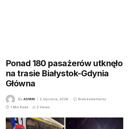
Ponad 180 pasażerów utknęło
na trasie Białystok-Gdynia
Główna
By
ADMIN
2 stycznia, 2026
Brak komentarzy
1 Min Read
3
Views