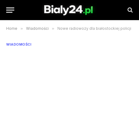
Home
»
Wiadomości
»
Nowe radiowozy dla białostockiej policji
WIADOMOŚCI