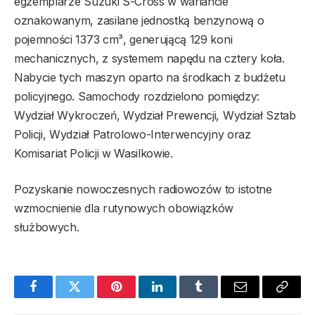
egzemplarze Suzuki S-Cross w wariancie
oznakowanym, zasilane jednostką benzynową o
pojemności 1373 cm³, generującą 129 koni
mechanicznych, z systemem napędu na cztery koła.
Nabycie tych maszyn oparto na środkach z budżetu
policyjnego. Samochody rozdzielono pomiędzy:
Wydział Wykroczeń, Wydział Prewencji, Wydział Sztab
Policji, Wydział Patrolowo-Interwencyjny oraz
Komisariat Policji w Wasilkowie.
Pozyskanie nowoczesnych radiowozów to istotne
wzmocnienie dla rutynowych obowiązków
służbowych.
Facebook
Twitter
Pinterest
LinkedIn
Tumblr
Email
Copy