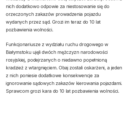
nich dodatkowo odpowie za niestosowanie się do
orzeczonych zakazów prowadzenia pojazdu
wydanych przez sąd. Grozi im teraz do 10 lat
pozbawienia wolności.
Funkcjonariusze z wydziału ruchu drogowego w
Białymstoku ujęli dwóch mężczyzn narodowości
rosyjskiej, podejrzanych o niedawno popełnioną
kradzież z wtargnięciem. Obaj zostali oskarżeni, a jeden
z nich poniesie dodatkowe konsekwencje za
ignorowanie sądowych zakazów kierowania pojazdami.
Sprawcom grozi kara do 10 lat pozbawienia wolności.
Podczas nocnego patrolu po jednej z ulic w
Białymstoku, mundurowi dostrzegli samochód marki
BMW pozbawiony przedniej tablicy rejestracyjnej.
Pojazd został zatrzymany do rutynowej kontroli. W