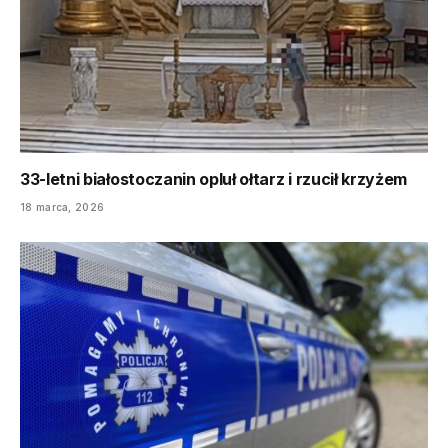
33-letni białostoczanin opluł ołtarz i rzucił krzyżem
18 marca, 2026