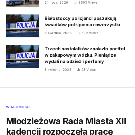
24 lipca, 2026
1 563
Views
Białostoccy policjanci poszukują
świadków potrącenia rowerzystki
8 kwietnia, 2026
392
Views
Trzech nastolatków znalazło portfel
w zakupowym wózku. Pieniądze
wydali na odzież i perfumy
3 kwietnia, 2026
93
Views
WIADOMOŚCI
Młodzieżowa Rada Miasta XII
kadencji rozpoczęła pracę