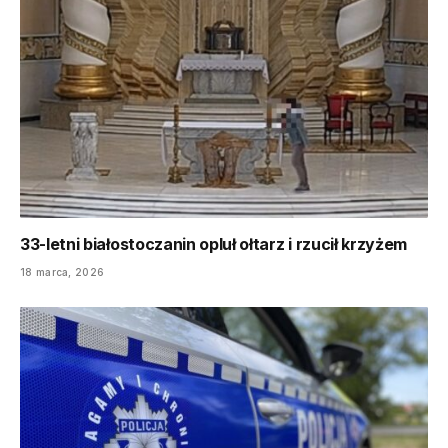
33-letni białostoczanin opluł ołtarz i rzucił krzyżem
18 marca, 2026