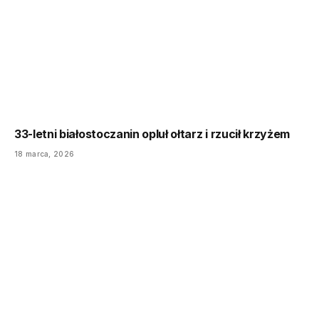
33-letni białostoczanin opluł ołtarz i rzucił krzyżem
18 marca, 2026