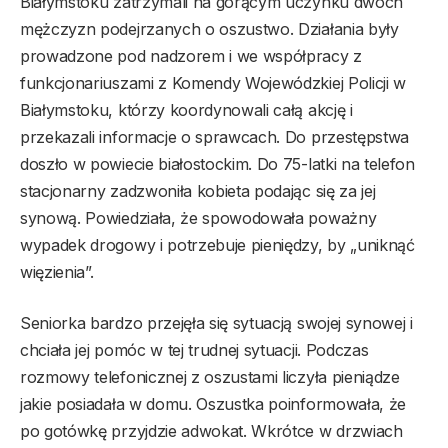
Białymstoku zatrzymali na gorącym uczynku dwóch
mężczyzn podejrzanych o oszustwo. Działania były
prowadzone pod nadzorem i we współpracy z
funkcjonariuszami z Komendy Wojewódzkiej Policji w
Białymstoku, którzy koordynowali całą akcję i
przekazali informacje o sprawcach. Do przestępstwa
doszło w powiecie białostockim. Do 75-latki na telefon
stacjonarny zadzwoniła kobieta podając się za jej
synową. Powiedziała, że spowodowała poważny
wypadek drogowy i potrzebuje pieniędzy, by „uniknąć
więzienia”.
Seniorka bardzo przejęła się sytuacją swojej synowej i
chciała jej pomóc w tej trudnej sytuacji. Podczas
rozmowy telefonicznej z oszustami liczyła pieniądze
jakie posiadała w domu. Oszustka poinformowała, że
po gotówkę przyjdzie adwokat. Wkrótce w drzwiach