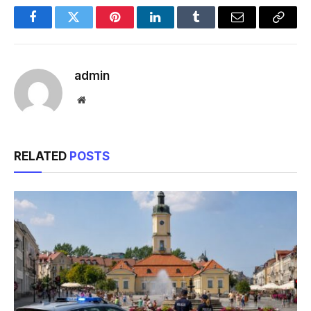
Facebook
Twitter
Pinterest
LinkedIn
Tumblr
Email
Copy
Link
admin
Website
RELATED
POSTS