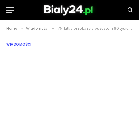
Home
»
Wiadomości
»
75-latka przekazała oszustom 60 tysięcy złotych
WIADOMOŚCI